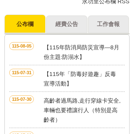
永功里公布欄 RSS
門
牌
公布欄
經費公告
工作會報
整
合
檢
索
115-08-05
【115年防消局防災宣導—8月
系
統
份主題:防溺水】
文
115-07-31
化
【115年「防毒好遊趣」反毒
局
宣導活動】
文
化
資
115-07-30
高齡者過馬路,走行穿線卡安全,
產
車輛也要禮讓行人（特別是高
臺
齡者）
北
市