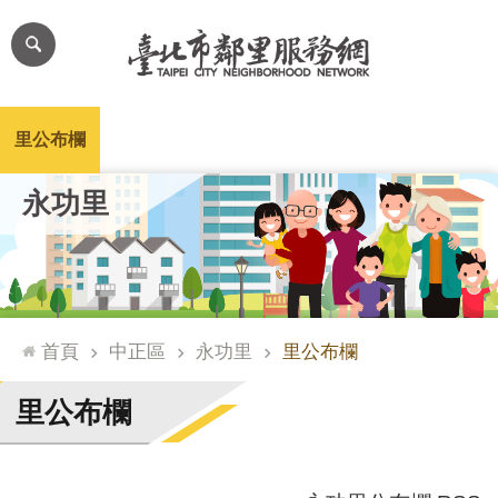
跳到主要內容區塊
進
階
搜
尋
里公布欄
里長簡介
里基本資料
本里特色
里活動花絮
網
永功里
站
導
覽
台
北
首頁
中正區
永功里
里公布欄
通
臺
里公布欄
北
市
政
府