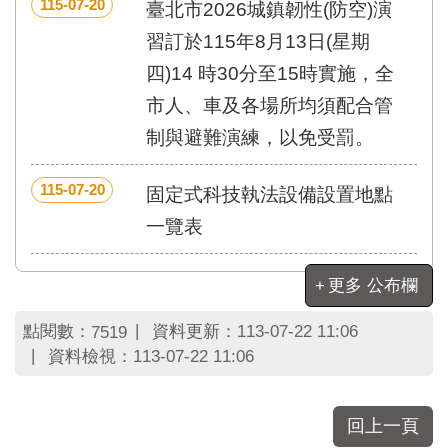
區
115-07-20
臺北市2026城鎮韌性(防空)演
里
習訂於115年8月13日(星期
界
說
四)14 時30分至15時實施，全
臺
市人、車及各場所均須配合管
北
制與避難演練，以免受罰。
市
鄰
長
115-07-20
固定式科技執法設備設置地點
名
一覽表
冊
更多 公布欄
點閱數：
資料更新：
113-07-22 11:06
7519
資料檢視：
113-07-22 11:06
回上一頁