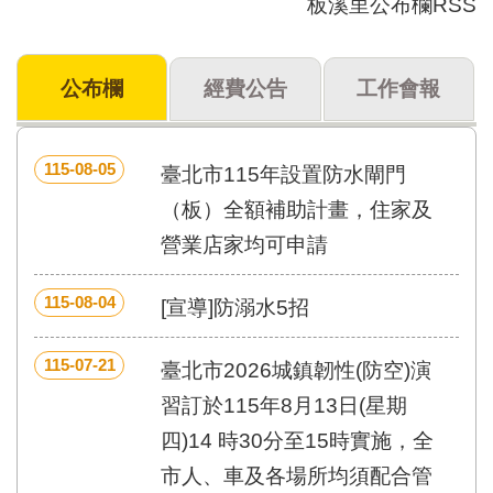
板溪里公布欄RSS
門
牌
公布欄
經費公告
工作會報
整
合
檢
索
115-08-05
臺北市115年設置防水閘門
系
統
（板）全額補助計畫，住家及
營業店家均可申請
文
化
局
115-08-04
[宣導]防溺水5招
文
化
資
115-07-21
臺北市2026城鎮韌性(防空)演
產
習訂於115年8月13日(星期
臺
四)14 時30分至15時實施，全
北
市
市人、車及各場所均須配合管