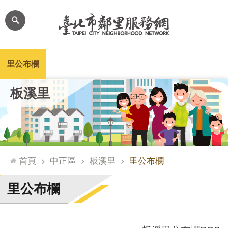
跳到主要內容區塊
進
階
搜
尋
里公布欄
里長簡介
里基本資料
本里特色
里活動花絮
網
板溪里
站
導
覽
台
北
首頁
中正區
板溪里
里公布欄
通
臺
里公布欄
北
市
政
府