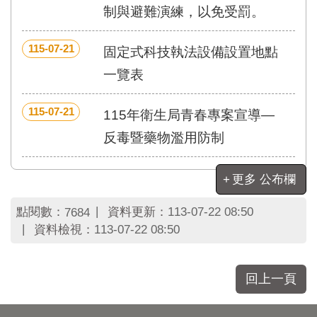
區
制與避難演練，以免受罰。
里
界
說
115-07-21
固定式科技執法設備設置地點
臺
一覽表
北
市
115-07-21
115年衛生局青春專案宣導—
鄰
長
反毒暨藥物濫用防制
名
冊
更多 公布欄
點閱數：
資料更新：
113-07-22 08:50
7684
資料檢視：
113-07-22 08:50
回上一頁