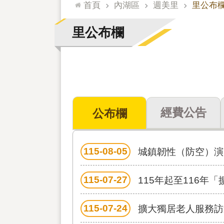
:::
首頁
內湖區
週美里
里公布
里公布欄
經費公告
公布欄
115-08-05
城鎮韌性（防空）演
115-07-27
115年起至116年
115-07-24
擴大獨居老人服務訪