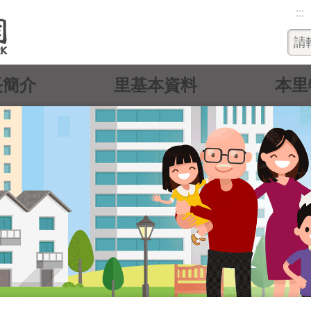
:::
長簡介
里基本資料
本里