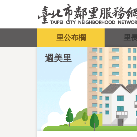
跳到主要內容區塊
:::
里公布欄
里
週美里