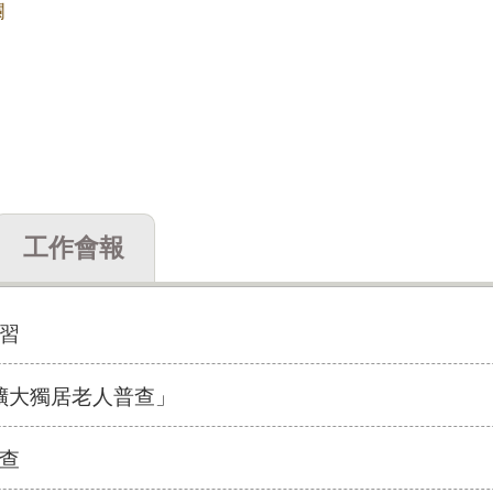
欄
工作會報
習
「擴大獨居老人普查」
查