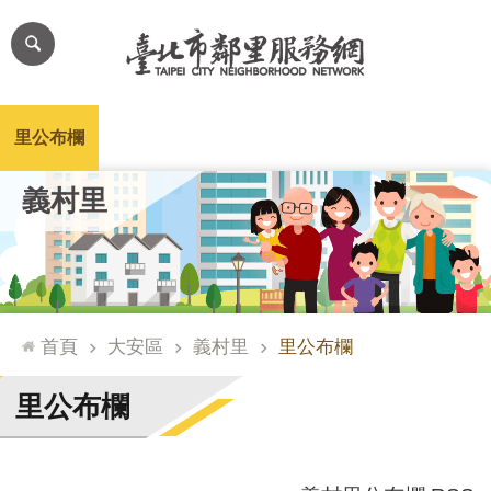
跳到主要內容區塊
進
階
搜
尋
里公布欄
里長簡介
里基本資料
本里特色
里活動花絮
網
義村里
站
導
覽
台
北
首頁
大安區
義村里
里公布欄
通
臺
里公布欄
北
市
政
府