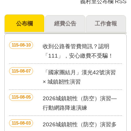
義村里公布欄 RSS
門
牌
公布欄
經費公告
工作會報
整
合
檢
索
115-08-10
收到公路養管費簡訊？認明
系
統
「111」，安心繳費不受騙！
文
115-08-07
化
「國家團結月」漢光42號演習
局
× 城鎮韌性演習
文
化
資
115-08-05
2026城鎮韌性（防空）演習—
產
行動網路降速演練
臺
北
115-08-03
2026城鎮韌性（防空）演習多
市