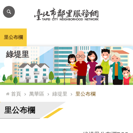
跳到主要內容區塊
進
階
搜
尋
里公布欄
里長簡介
里基本資料
本里特色
里活動花絮
網
綠堤里
站
導
覽
台
北
首頁
萬華區
綠堤里
里公布欄
通
臺
里公布欄
北
市
政
府