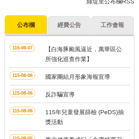
綠堤里公布欄RSS
門
牌
公布欄
經費公告
工作會報
整
合
檢
索
115-08-07
【白海豚颱風逼近，萬華區公
系
統
所強化巡查作業】
文
115-08-06
化
國家團結月形象海報宣導
局
文
115-08-06
反詐騙宣導
化
資
產
115-08-06
115年兒童發展篩檢 (PeDS)抽
臺
獎活動
北
市
115-08-05