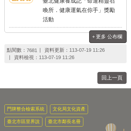
臺北健康養成記「命運精靈召
區
里
喚所．健康運氣在你手」獎勵
界
活動
說
臺
更多 公布欄
北
市
鄰
點閱數：
資料更新：
113-07-19 11:26
7681
長
資料檢視：
113-07-19 11:26
名
冊
回上一頁
門牌整合檢索系統
文化局文化資產
臺北市區里界說
臺北市鄰長名冊