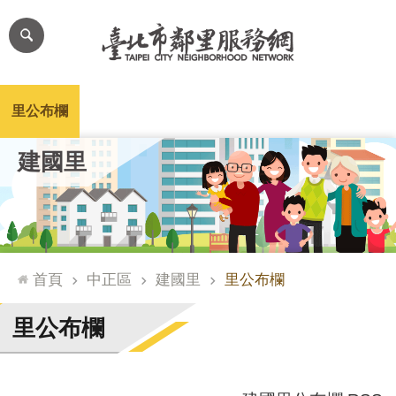
跳到主要內容區塊
進
階
搜
尋
里公布欄
里長簡介
里基本資料
本里特色
里活動花絮
網
建國里
站
導
覽
台
北
首頁
中正區
建國里
里公布欄
通
臺
里公布欄
北
市
政
府