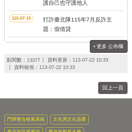
區
護自己也守護他人
里
界
115-07-15
打詐臺北隊115年7月反詐主
說
題：假借貸
臺
北
市
更多 公布欄
鄰
長
點閱數：
資料更新：
113-07-22 10:33
13377
名
資料檢視：
113-07-22 10:33
冊
回上一頁
門牌整合檢索系統
文化局文化資產
臺北市區里界說
臺北市鄰長名冊