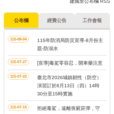
建國里公布欄 RSS
門
牌
公布欄
經費公告
工作會報
整
合
檢
索
115-08-04
115年防消局防災宣導-8月份主
系
統
題-防溺水
文
115-07-27
化
[宣導]毒駕零容忍，開車藥注意
局
文
115-07-22
臺北市2026城鎮韌性（防空）
化
資
演習訂於8月13日（四）14時
產
30分至15時實施
臺
北
115-07-15
拒絕毒駕，遠離喪屍菸彈，守
市