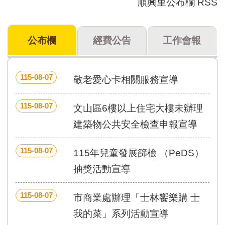
順興里公布欄 RSS
門
牌
公布欄
經費公告
工作會報
整
合
檢
索
115-08-07
敬老愛心卡相關服務宣導
系
統
115-08-07
文山區6樓以上住宅大樓未辦理
文
化
建築物公共安全檢查申報宣導
局
文
115-08-07
115年兒童發展篩檢 （PeDS）
化
資
抽獎活動宣導
產
臺
115-08-07
市商業處辦理「士林饗樂購 士
北
我的菜」系列活動宣導
市