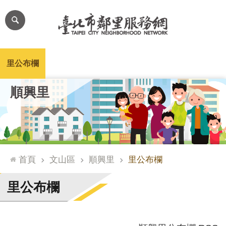
跳到主要內容區塊
進
階
搜
尋
里公布欄
里長簡介
里基本資料
本里特色
里活動花絮
網
順興里
站
導
覽
台
北
首頁
文山區
順興里
里公布欄
通
臺
里公布欄
北
市
政
府