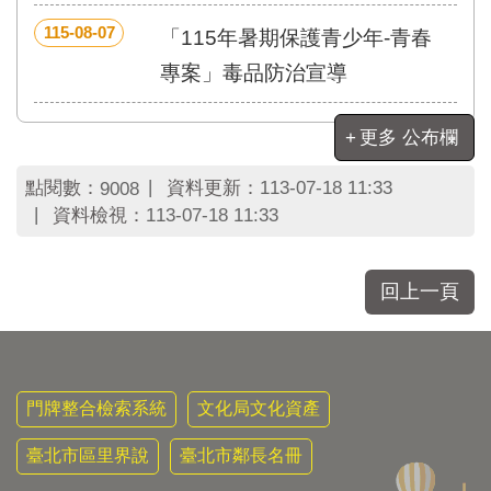
區
里
115-08-07
「115年暑期保護青少年-青春
界
專案」毒品防治宣導
說
臺
更多 公布欄
北
市
鄰
點閱數：
資料更新：
113-07-18 11:33
9008
長
資料檢視：
113-07-18 11:33
名
冊
回上一頁
門牌整合檢索系統
文化局文化資產
臺北市區里界說
臺北市鄰長名冊