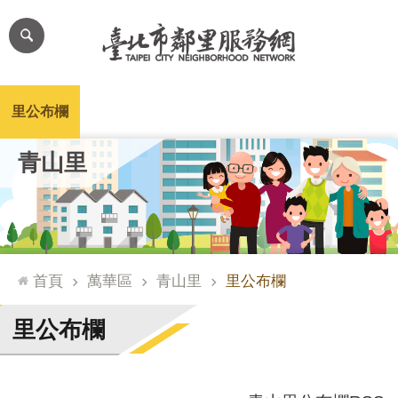
跳到主要內容區塊
進
階
搜
尋
里公布欄
里長簡介
里基本資料
本里特色
里活動花絮
網
青山里
站
導
覽
台
北
首頁
萬華區
青山里
里公布欄
通
臺
里公布欄
北
市
政
府