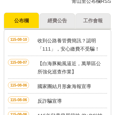
青山里公布欄RSS
門
牌
公布欄
經費公告
工作會報
整
合
檢
索
115-08-10
收到公路養管費簡訊？認明
系
統
「111」，安心繳費不受騙！
文
115-08-07
化
【白海豚颱風逼近，萬華區公
局
所強化巡查作業】
文
化
資
115-08-06
國家團結月形象海報宣導
產
臺
115-08-06
反詐騙宣導
北
市
115-08-06