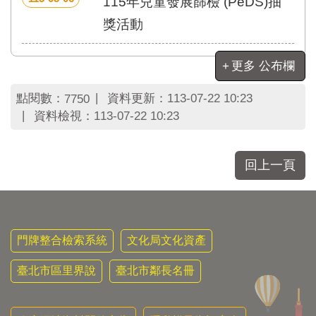
115年兒童發展篩檢 (PeDS)抽
區
里
獎活動
界
說
更多 公布欄
臺
北
點閱數：
資料更新：
113-07-22 10:23
7750
市
資料檢視：
113-07-22 10:23
鄰
長
名
冊
回上一頁
門牌整合檢索系統
文化局文化資產
臺北市區里界說
臺北市鄰長名冊