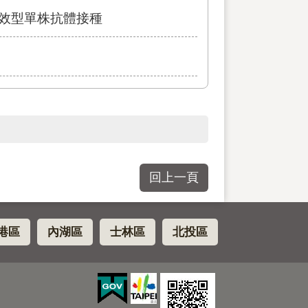
長效型單株抗體接種
回上一頁
港區
內湖區
士林區
北投區