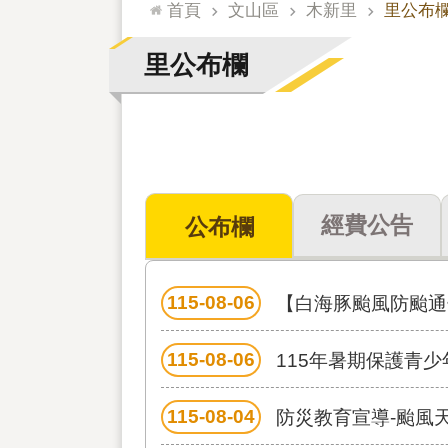
:::
首頁
文山區
木新里
里公布
里公布欄
經費公告
公布欄
115-08-06
【白海豚颱風防颱通
115-08-06
115年暑期保護青少
115-08-04
防災教育宣導-颱風