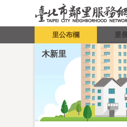
跳到主要內容區塊
:::
里公布欄
里
木新里