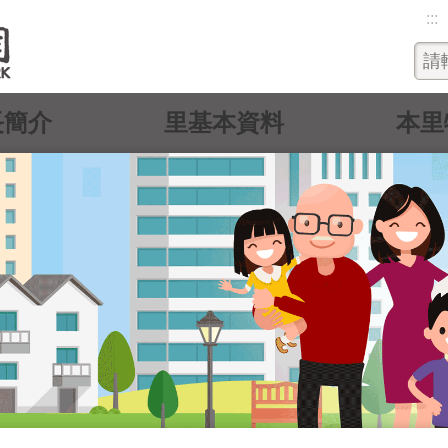
:::
長簡介
里基本資料
本里