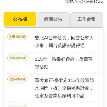
愛國里公布欄 RSS
門
牌
公布欄
經費公告
工作會報
整
合
檢
索
115-08-06
雙北AI公車站長，回答公車大
系
統
小事，國台英語都講得通
文
115-08-04
化
115年「防毒好遊趣」反毒宣
局
導活動
文
化
資
115-08-04
重大修正-臺北市115年設置防
產
水閘門（板）全額補助計畫，
臺
住家及營業店家均可申請
北
市