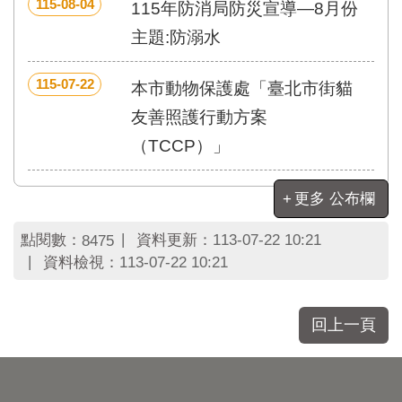
區
115-08-04
115年防消局防災宣導—8月份
里
主題:防溺水
界
說
115-07-22
本市動物保護處「臺北市街貓
臺
北
友善照護行動方案
市
（TCCP）」
鄰
長
名
更多 公布欄
冊
點閱數：
資料更新：
113-07-22 10:21
8475
資料檢視：
113-07-22 10:21
回上一頁