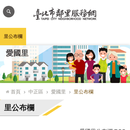
跳到主要內容區塊
進
階
搜
尋
里公布欄
里長簡介
里基本資料
本里特色
里活動花絮
網
愛國里
站
導
覽
台
北
首頁
中正區
愛國里
里公布欄
通
臺
里公布欄
北
市
政
府