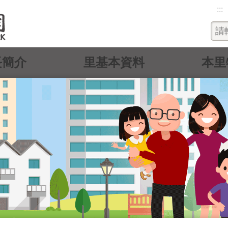
:::
長簡介
里基本資料
本里