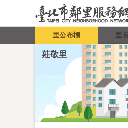
跳到主要內容區塊
:::
里公布欄
里
莊敬里