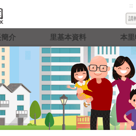
:::
長簡介
里基本資料
本里