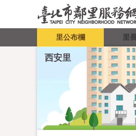
跳到主要內容區塊
:::
里公布欄
里
西安里