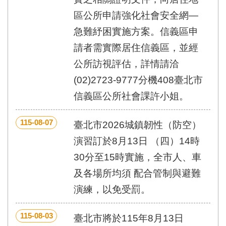
區
里
區公所申請強化社會安全網—
界
急難紓困實施方案。信義區申
說
請者需實際居住信義區，並經
臺
北
公所訪視評估，詳情請洽
市
(02)2723-9777分機408臺北市
鄰
長
信義區公所社會課許小姐。
名
冊
115-08-07
臺北市2026城鎮韌性（防空）
演習訂於8月13日 （四）14時
30分至15時實施，全市人、車
及各場所均須 配合管制與避難
演練，以免受罰。
115-08-03
臺北市將於115年8月13日