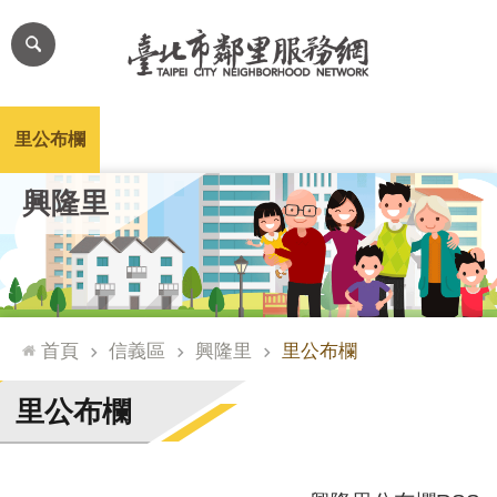
跳到主要內容區塊
進
階
搜
尋
里公布欄
里長簡介
里基本資料
本里特色
里活動花絮
網
興隆里
站
導
覽
台
北
首頁
信義區
興隆里
里公布欄
通
臺
里公布欄
北
市
政
府