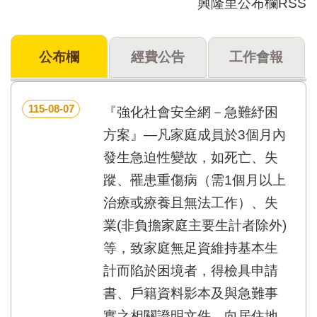
興隆里公布欄RSS
門
牌
公布欄
經費公告
工作會報
整
合
檢
索
115-08-07
『強化社會安全網－急難紓困
系
統
方案』—凡家庭成員於3個月內
發生急迫性變故，如死亡、失
文
化
蹤、罹患重傷病（需1個月以上
局
治療或療養且無法工作）、失
文
化
業(非負擔家庭主要生計者除外)
資
等，致家庭無足資維持基本生
產
計而陷於困境者，得檢具申請
臺
北
書、戶籍資料影本及與急難事
市
實之相關證明文件，向居住地