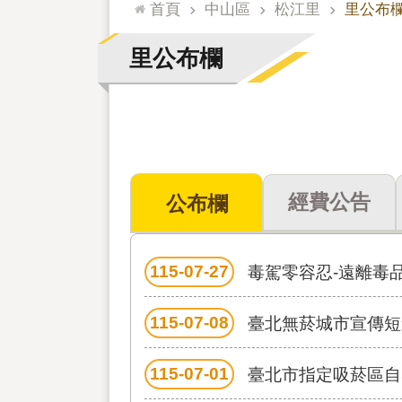
:::
首頁
中山區
松江里
里公布
里公布欄
經費公告
公布欄
115-07-27
毒駕零容忍-遠離毒
115-07-08
臺北無菸城市宣傳短
115-07-01
臺北市指定吸菸區自