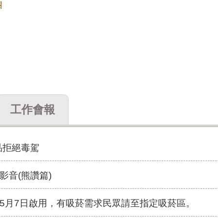
欄
工作會報
品拒絕毒駕
影音(熊讚篇)
5月7日啟用，有吸菸需求民眾請至指定吸菸區。