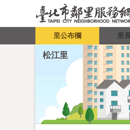
跳到主要內容區塊
:::
里公布欄
里
松江里