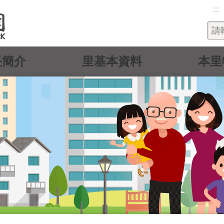
:::
長簡介
里基本資料
本里