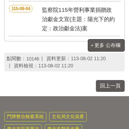
區
里
115-08-04
監察院115年營利事業捐贈政
界
治獻金文宣(主題：陽光下的約
說
定：政治獻金法)案
臺
北
市
更多 公布欄
鄰
長
點閱數：
資料更新：
113-08-02 11:20
10146
名
資料檢視：
113-08-02 11:20
冊
回上一頁
門牌整合檢索系統
文化局文化資產
臺北市區里界說
臺北市鄰長名冊