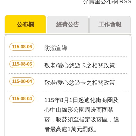
介壽里公布欄 RSS
門
牌
公布欄
經費公告
工作會報
整
合
檢
索
115-08-06
防溺宣導
系
統
115-08-05
敬老/愛心悠遊卡之相關政策
文
化
局
115-08-04
敬老/愛心悠遊卡之相關政策
文
化
115-08-04
115年8月1日起迪化街商圈及
資
產
心中山線形公園周邊商圈禁
臺
菸，吸菸須至指定吸菸區，違
北
者最高處1萬元罰鍰。
市