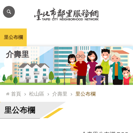
跳到主要內容區塊
進
階
搜
尋
里公布欄
里長簡介
里基本資料
本里特色
里活動花絮
網
介壽里
站
導
覽
台
北
首頁
松山區
介壽里
里公布欄
通
臺
里公布欄
北
市
政
府