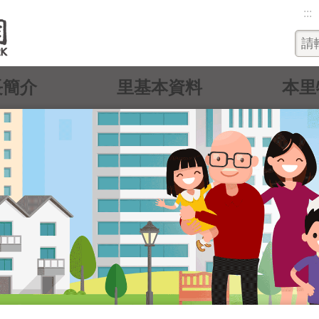
:::
長簡介
里基本資料
本里