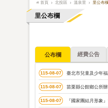
:::
首頁
北投區
溫泉里
里公布
里公布欄
經費公告
公布欄
115-08-07
臺北市兒童及少年福
115-08-07
苗栗縣公館鄉公所辦
115-08-07
『國家團結月形象』