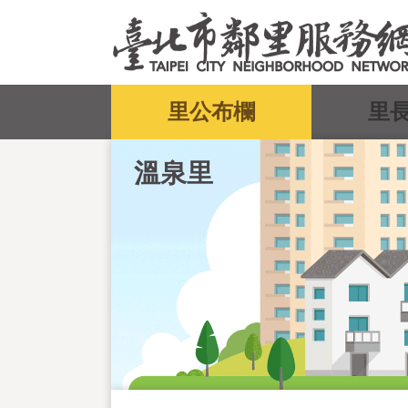
跳到主要內容區塊
:::
里公布欄
里
溫泉里