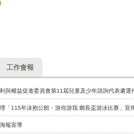
欄
工作會報
利與權益促進委員會第11屆兒童及少年諮詢代表遴選
理「115年泳抱公館・游你游我 鄉長盃游泳比賽」宣
海報宣導