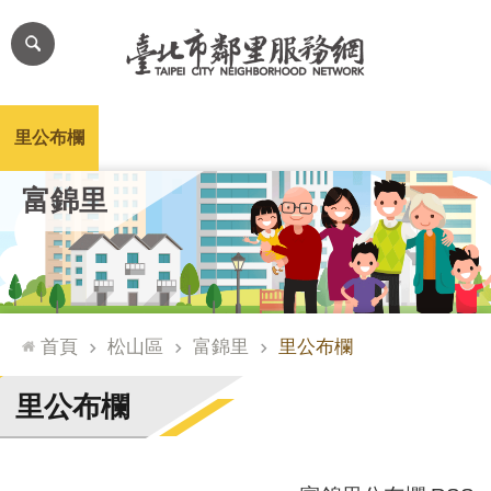
跳到主要內容區塊
進
階
搜
尋
里公布欄
里長簡介
里基本資料
本里特色
里活動花絮
網
富錦里
站
導
覽
台
北
首頁
松山區
富錦里
里公布欄
通
臺
里公布欄
北
市
政
府