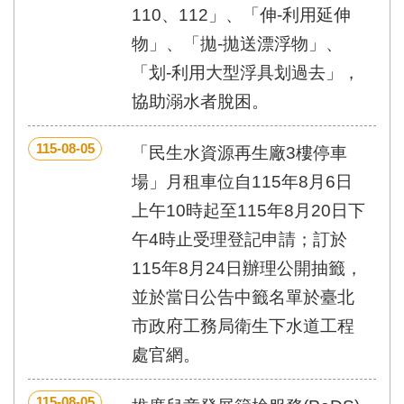
區
110、112」、「伸-利用延伸
里
界
物」、「拋-拋送漂浮物」、
說
「划-利用大型浮具划過去」，
臺
協助溺水者脫困。
北
市
115-08-05
鄰
「民生水資源再生廠3樓停車
長
場」月租車位自115年8月6日
名
冊
上午10時起至115年8月20日下
午4時止受理登記申請；訂於
115年8月24日辦理公開抽籤，
並於當日公告中籤名單於臺北
市政府工務局衛生下水道工程
處官網。
115-08-05