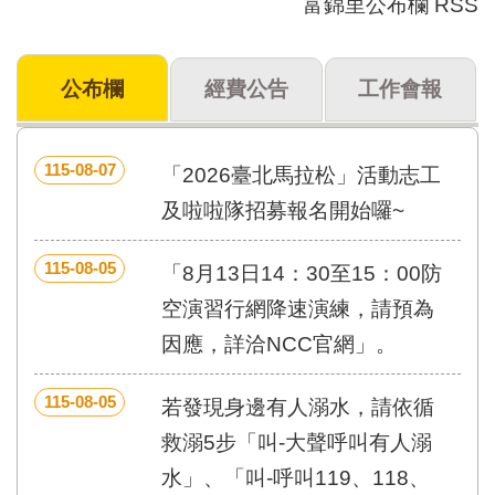
富錦里公布欄 RSS
門
牌
公布欄
經費公告
工作會報
整
合
檢
索
115-08-07
「2026臺北馬拉松」活動志工
系
統
及啦啦隊招募報名開始囉~
文
115-08-05
化
「8月13日14：30至15：00防
局
空演習行網降速演練，請預為
文
化
因應，詳洽NCC官網」。
資
產
115-08-05
若發現身邊有人溺水，請依循
臺
救溺5步「叫-大聲呼叫有人溺
北
市
水」、「叫-呼叫119、118、