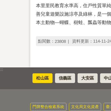
本里里民教育水準高，住戶性質單
善兒童遊樂設施涼亭及綠林，是一
本土動物—蝴蝶、樹蛙、瓢蟲等動
點閱數：
資料更新：114-11-24 
23808
:::
松山區
信義區
大安區
中
門牌整合檢索系統
文化局文化資產
臺