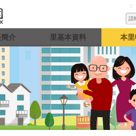
:::
長簡介
里基本資料
本里