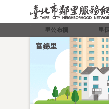
跳到主要內容區塊
:::
里公布欄
里
富錦里