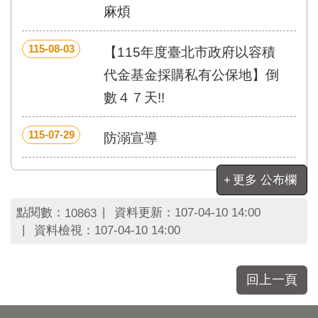
區
麻煩
里
界
說
115-08-03
【115年度臺北市政府以容積
臺
代金基金採購私有公保地】倒
北
數４７天!!
市
鄰
長
115-07-29
防溺宣導
名
冊
更多 公布欄
點閱數：
資料更新：
107-04-10 14:00
10863
資料檢視：
107-04-10 14:00
回上一頁