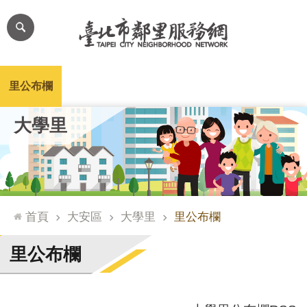
跳到主要內容區塊
進
階
搜
尋
里公布欄
里長簡介
里基本資料
本里特色
里活動花絮
網
大學里
站
導
覽
台
北
首頁
大安區
大學里
里公布欄
通
臺
里公布欄
北
市
政
府