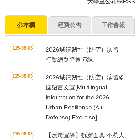
大學里公布欄RSS
門
牌
公布欄
經費公告
工作會報
整
合
檢
索
115-08-05
2026城鎮韌性（防空）演習—
系
統
行動網路降速演練
文
115-08-03
化
2026城鎮韌性（防空）演習多
局
國語言文宣[Multilingual
文
化
Information for the 2026
資
Urban Resilience (Air-
產
Defense) Exercise]
臺
北
115-08-03
市
【反毒宣導】拆穿面具 不惹大