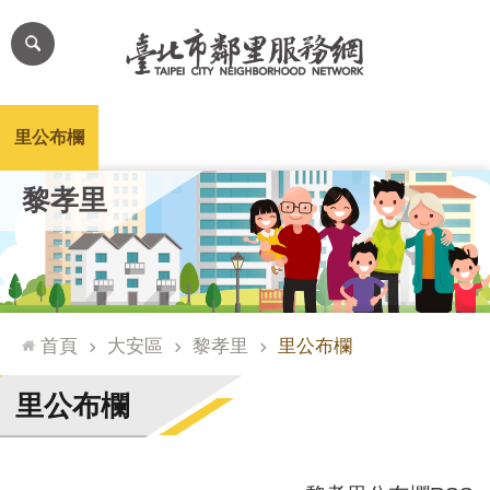
跳到主要內容區塊
進
階
搜
尋
里公布欄
里長簡介
里基本資料
本里特色
里活動花絮
網
黎孝里
站
導
覽
台
北
首頁
大安區
黎孝里
里公布欄
通
臺
里公布欄
北
市
政
府