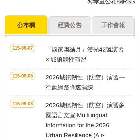
黎孝里公布欄RSS
門
牌
公布欄
經費公告
工作會報
整
合
檢
索
115-08-07
「國家團結月」漢光42號演習
系
統
× 城鎮韌性演習
文
115-08-05
化
2026城鎮韌性（防空）演習—
局
行動網路降速演練
文
化
資
115-08-03
2026城鎮韌性（防空）演習多
產
國語言文宣[Multilingual
臺
Information for the 2026
北
市
Urban Resilience (Air-