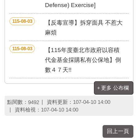
區
Defense) Exercise]
里
界
說
115-08-03
【反毒宣導】拆穿面具 不惹大
臺
麻煩
北
市
115-08-03
【115年度臺北市政府以容積
鄰
長
代金基金採購私有公保地】倒
名
數４７天!!
冊
更多 公布欄
點閱數：
資料更新：
107-04-10 14:00
9492
資料檢視：
107-04-10 14:00
回上一頁