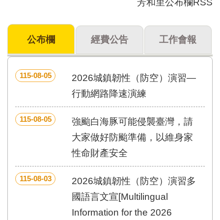
芳和里公布欄RSS
門
牌
公布欄
經費公告
工作會報
整
合
檢
索
115-08-05
2026城鎮韌性（防空）演習—
系
統
行動網路降速演練
文
115-08-05
化
強颱白海豚可能侵襲臺灣，請
局
大家做好防颱準備，以維身家
文
化
性命財產安全
資
產
115-08-03
2026城鎮韌性（防空）演習多
臺
國語言文宣[Multilingual
北
市
Information for the 2026