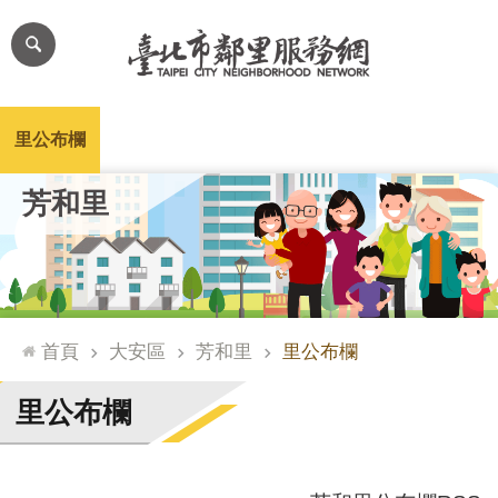
跳到主要內容區塊
進
階
搜
尋
里公布欄
里長簡介
里基本資料
本里特色
里活動花絮
網
芳和里
站
導
覽
台
北
首頁
大安區
芳和里
里公布欄
通
臺
里公布欄
北
市
政
府