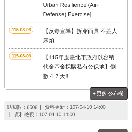
區
Urban Resilience (Air-
里
界
Defense) Exercise]
說
115-08-03
臺
【反毒宣導】拆穿面具 不惹大
北
麻煩
市
鄰
長
115-08-03
【115年度臺北市政府以容積
名
代金基金採購私有公保地】倒
冊
數４７天!!
更多 公布欄
點閱數：
資料更新：
107-04-10 14:00
8508
資料檢視：
107-04-10 14:00