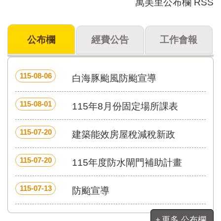
萬美里公布欄 RSS
門
牌
公布欄
經費公告
工作會報
整
合
檢
索
115-08-06
白海豚颱風防颱宣導
系
統
115-08-01
115年8月份固定場所課表
文
化
局
115-07-20
建築能效房屋稅減稅新政
文
化
115-07-20
115年度防水閘門補助計畫
資
產
115-07-13
防颱宣導
臺
北
市
更多 公布欄