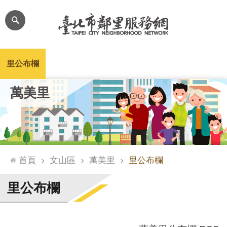
跳到主要內容區塊
進
階
搜
尋
里公布欄
里長簡介
里基本資料
本里特色
里活動花絮
網
萬美里
站
導
覽
台
北
首頁
文山區
萬美里
里公布欄
通
臺
里公布欄
北
市
政
府