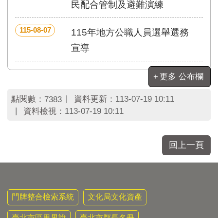
區
民配合管制及避難演練
里
界
115-08-07
115年地方公職人員選舉選務
說
宣導
臺
北
市
更多 公布欄
鄰
長
點閱數：
資料更新：
113-07-19 10:11
7383
名
資料檢視：
113-07-19 10:11
冊
回上一頁
門牌整合檢索系統
文化局文化資產
臺北市區里界說
臺北市鄰長名冊