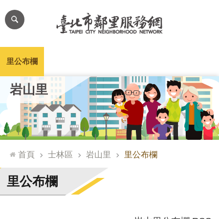
跳到主要內容區塊
進
階
搜
尋
里公布欄
里長簡介
里基本資料
本里特色
里活動花絮
網
岩山里
站
導
覽
台
北
首頁
士林區
岩山里
里公布欄
通
臺
里公布欄
北
市
政
府