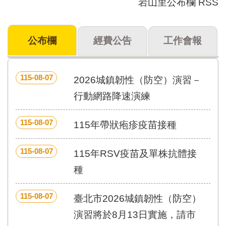
岩山里公布欄 RSS
門
牌
公布欄
經費公告
工作會報
整
合
檢
索
115-08-07
2026城鎮韌性（防空）演習－
系
統
行動網路降速演練
文
115-08-07
化
115年帶狀疱疹疫苗接種
局
文
115-08-07
115年RSV疫苗及單株抗體接
化
資
種
產
臺
115-08-07
臺北市2026城鎮韌性（防空）
北
演習將於8月13日實施，請市
市