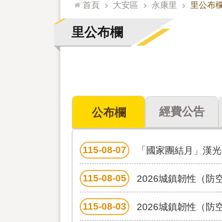
:::
首頁
大安區
永康里
里公布
里公布欄
經費公告
公布欄
115-08-07
「國家團結月」漢光4
115-08-05
2026城鎮韌性（
115-08-03
2026城鎮韌性（防空）演習多國語言文