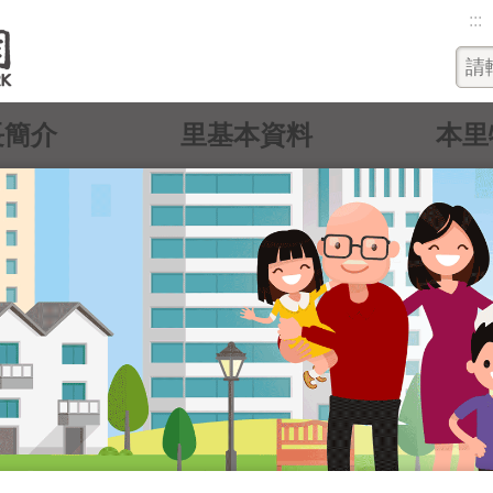
:::
長簡介
里基本資料
本里