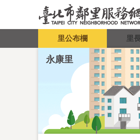
跳到主要內容區塊
:::
里公布欄
里
永康里