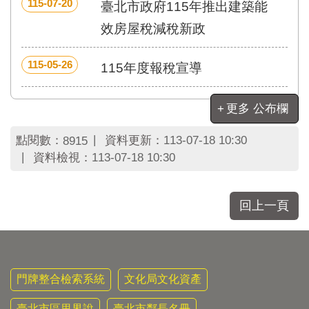
區
115-07-20
臺北市政府115年推出建築能
里
效房屋稅減稅新政
界
說
115-05-26
115年度報稅宣導
臺
北
市
更多 公布欄
鄰
長
點閱數：
資料更新：
113-07-18 10:30
8915
名
資料檢視：
113-07-18 10:30
冊
回上一頁
門牌整合檢索系統
文化局文化資產
臺北市區里界說
臺北市鄰長名冊