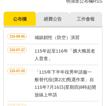
明湖里公布欄RSS
門
牌
公布欄
經費公告
工作會報
整
合
檢
索
115-08-05
城鎮韌性（防空）演習
系
統
115-07-27
115年起至116年「擴大獨居老
文
化
人普查」
局
文
115-07-20
「115年下半年役男申請服一
化
資
般替代役(第2次)甄選作業」自
產
115年7月16日(星期四)9時起開
臺
放線上申請
北
市