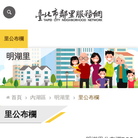
跳到主要內容區塊
進
階
搜
尋
里公布欄
里長簡介
里基本資料
本里特色
里活動花絮
網
明湖里
站
導
覽
台
北
首頁
內湖區
明湖里
里公布欄
通
臺
里公布欄
北
市
政
府