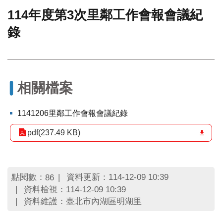
114年度第3次里鄰工作會報會議紀
門
錄
牌
整
合
檢
索
系
相關檔案
統
文
1141206里鄰工作會報會議紀錄
化
局
pdf(237.49 KB)
文
化
資
產
點閱數：
資料更新：114-12-09 10:39
86
資料檢視：114-12-09 10:39
臺
資料維護：臺北市內湖區明湖里
北
市