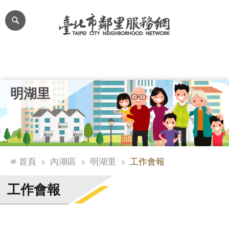
跳到主要內容區塊
進
階
搜
尋
里公布欄
里長簡介
里基本資料
本里特色
里活動花絮
網
明湖里
站
導
覽
台
北
首頁
內湖區
明湖里
工作會報
通
臺
工作會報
北
市
政
府