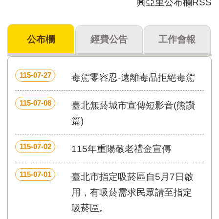
興亞里公布欄RSS
門
牌
公布欄
經費公告
工作會報
整
合
檢
索
115-07-27
毒駕零容忍-遠離毒品拒絕毒駕
系
統
115-07-08
臺北無菸城市宣傳短影音(熊讚
文
化
篇)
局
文
115-07-02
115年重陽敬老禮金宣傳
化
資
產
115-07-01
臺北市指定吸菸區自5月7日啟
臺
用，有吸菸需求民眾請至指定
北
吸菸區。
市