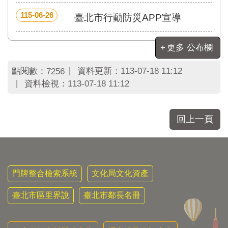
區
里
115-06-26
臺北市行動防災APP宣導
界
說
更多 公布欄
臺
北
點閱數：
資料更新：
113-07-18 11:12
7256
市
資料檢視：
113-07-18 11:12
鄰
長
名
冊
回上一頁
門牌整合檢索系統
文化局文化資產
臺北市區里界說
臺北市鄰長名冊