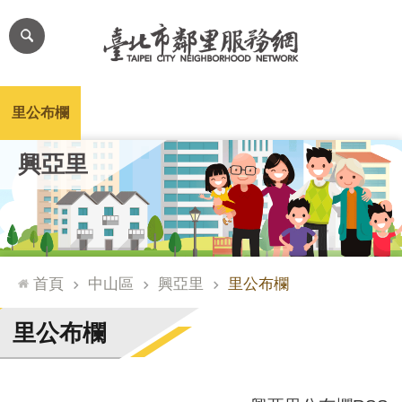
跳到主要內容區塊
進
階
搜
尋
里公布欄
里長簡介
里基本資料
本里特色
里活動花絮
網
興亞里
站
導
覽
台
北
首頁
中山區
興亞里
里公布欄
通
臺
里公布欄
北
市
政
府