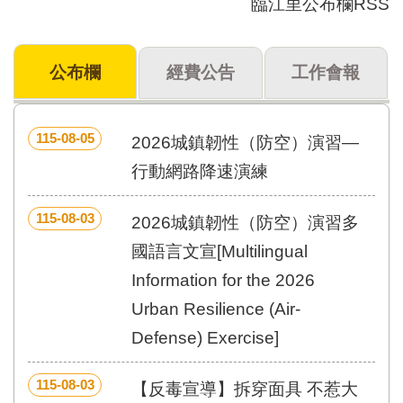
臨江里公布欄RSS
門
牌
公布欄
經費公告
工作會報
整
合
檢
索
115-08-05
2026城鎮韌性（防空）演習—
系
統
行動網路降速演練
文
115-08-03
化
2026城鎮韌性（防空）演習多
局
國語言文宣[Multilingual
文
化
Information for the 2026
資
Urban Resilience (Air-
產
Defense) Exercise]
臺
北
115-08-03
市
【反毒宣導】拆穿面具 不惹大