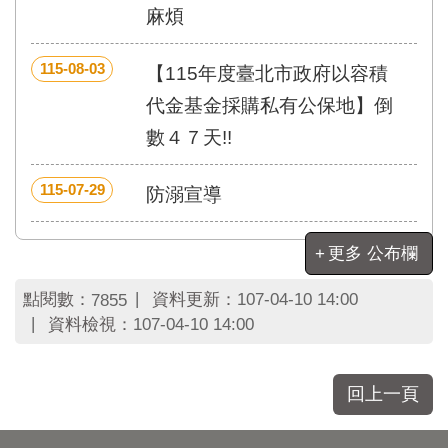
區
麻煩
里
界
說
115-08-03
【115年度臺北市政府以容積
臺
代金基金採購私有公保地】倒
北
數４７天!!
市
鄰
長
115-07-29
防溺宣導
名
冊
更多 公布欄
點閱數：
資料更新：
107-04-10 14:00
7855
資料檢視：
107-04-10 14:00
回上一頁