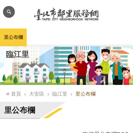
跳到主要內容區塊
進
階
搜
尋
里公布欄
里長簡介
里基本資料
本里特色
里活動花絮
網
臨江里
站
導
覽
台
北
首頁
大安區
臨江里
里公布欄
通
臺
里公布欄
北
市
政
府