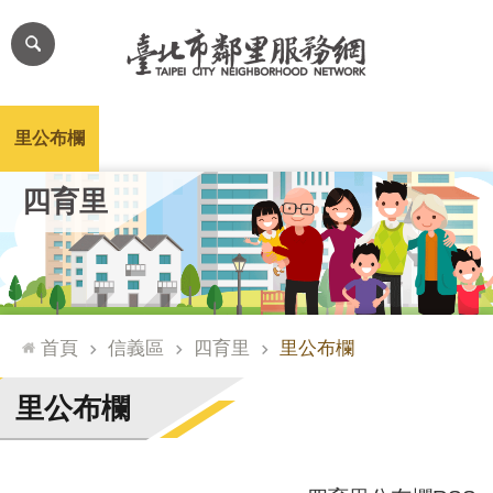
跳到主要內容區塊
進
階
搜
尋
里公布欄
里長簡介
里基本資料
本里特色
里活動花絮
網
四育里
站
導
覽
台
北
首頁
信義區
四育里
里公布欄
通
臺
里公布欄
北
市
政
府