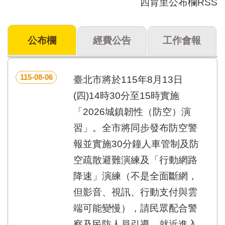
四育里公布欄RSS
門
牌
公布欄
經費公告
工作會報
整
合
檢
索
115-08-06
臺北市將於115年8月13日
系
統
(四)14時30分至15時實施
「2026城鎮韌性（防空）演
文
化
習」。全市將同步發布防空警
局
報並實施30分鐘人車管制及防
文
化
空疏散避難演練及「行動網路
資
降速」演練（不是全面斷網，
產
但影音、視訊、行動支付與雲
臺
北
端可能變慢），請民眾配合警
市
察及民防人員引導，就近進入