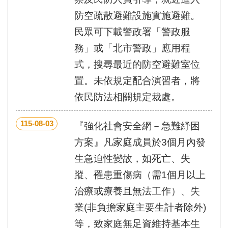
區
里
防空疏散避難設施實施避難。
界
民眾可下載警政署「警政服
說
務」或「北市警政」應用程
臺
北
式，搜尋最近的防空避難室位
市
置。未依規定配合演習者，將
鄰
長
依民防法相關規定裁處。
名
冊
115-08-03
『強化社會安全網－急難紓困
方案』凡家庭成員於3個月內發
生急迫性變故，如死亡、失
蹤、罹患重傷病（需1個月以上
治療或療養且無法工作）、失
業(非負擔家庭主要生計者除外)
等，致家庭無足資維持基本生