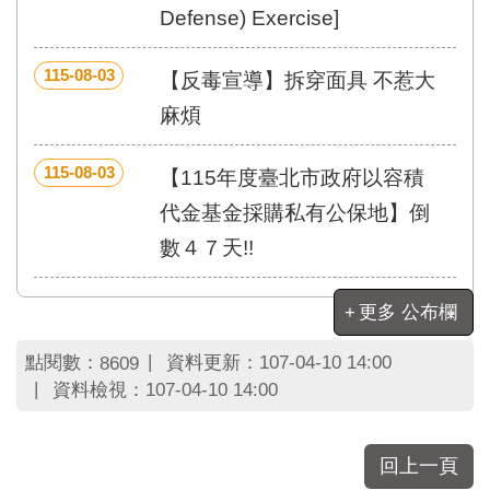
區
Defense) Exercise]
里
界
說
115-08-03
【反毒宣導】拆穿面具 不惹大
臺
麻煩
北
市
115-08-03
【115年度臺北市政府以容積
鄰
長
代金基金採購私有公保地】倒
名
數４７天!!
冊
更多 公布欄
點閱數：
資料更新：
107-04-10 14:00
8609
資料檢視：
107-04-10 14:00
回上一頁