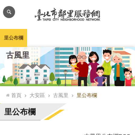
跳到主要內容區塊
進
階
搜
尋
里公布欄
里長簡介
里基本資料
本里特色
里活動花絮
網
古風里
站
導
覽
台
北
首頁
大安區
古風里
里公布欄
通
臺
里公布欄
北
市
政
府