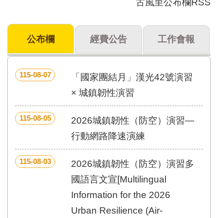
古風里公布欄RSS
門
牌
公布欄
經費公告
工作會報
整
合
檢
索
115-08-07
「國家團結月」漢光42號演習
系
統
× 城鎮韌性演習
文
115-08-05
化
2026城鎮韌性（防空）演習—
局
行動網路降速演練
文
化
資
115-08-03
2026城鎮韌性（防空）演習多
產
國語言文宣[Multilingual
臺
Information for the 2026
北
市
Urban Resilience (Air-