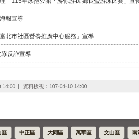
理「115年泳抱公館・游你游我 鄉長盃游泳比賽」宣
海報宣導
臺北市社區營養推廣中心服務」宣導
北隊反詐宣導
0 14:00
資料檢視：
107-04-10 14:00
山區
中正區
大同區
萬華區
文山區
南