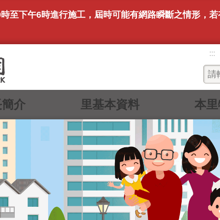
上午9時至下午6時進行施工，屆時可能有網路瞬斷之情形，
。
:::
長簡介
里基本資料
本里