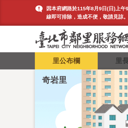
跳到主要內容區塊
因本府網路於115年8月9日(日)
線即可排除，造成不便，敬請見諒
:::
里公布欄
里
奇岩里