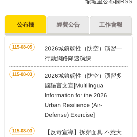
龍坡里公布欄RSS
門
牌
公布欄
經費公告
工作會報
整
合
檢
索
115-08-05
2026城鎮韌性（防空）演習—
系
統
行動網路降速演練
文
115-08-03
化
2026城鎮韌性（防空）演習多
局
國語言文宣[Multilingual
文
化
Information for the 2026
資
Urban Resilience (Air-
產
Defense) Exercise]
臺
北
115-08-03
市
【反毒宣導】拆穿面具 不惹大