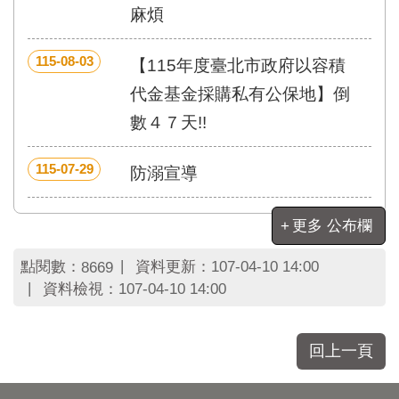
區
麻煩
里
界
說
115-08-03
【115年度臺北市政府以容積
臺
代金基金採購私有公保地】倒
北
數４７天!!
市
鄰
長
115-07-29
防溺宣導
名
冊
更多 公布欄
點閱數：
資料更新：
107-04-10 14:00
8669
資料檢視：
107-04-10 14:00
回上一頁