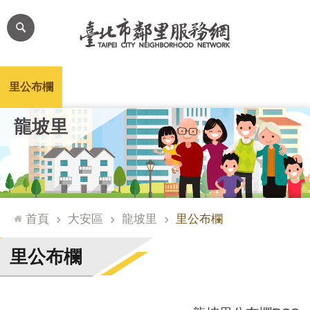
跳到主要內容區塊
進
階
搜
尋
里公布欄
里長簡介
里基本資料
本里特色
里活動花絮
網
龍坡里
站
導
覽
台
北
首頁
大安區
龍坡里
里公布欄
通
臺
里公布欄
北
市
政
府