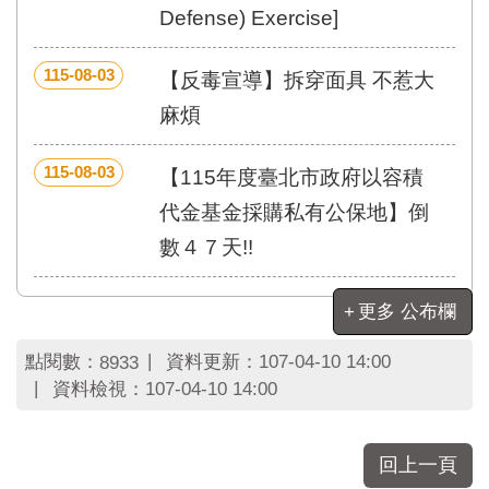
區
Defense) Exercise]
里
界
說
115-08-03
【反毒宣導】拆穿面具 不惹大
臺
麻煩
北
市
115-08-03
【115年度臺北市政府以容積
鄰
長
代金基金採購私有公保地】倒
名
數４７天!!
冊
更多 公布欄
點閱數：
資料更新：
107-04-10 14:00
8933
資料檢視：
107-04-10 14:00
回上一頁