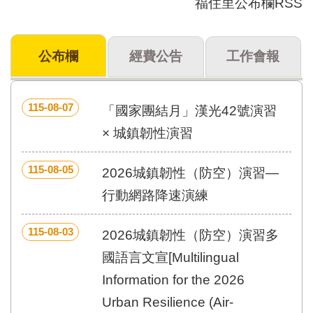
福住里公布欄RSS
門
牌
公布欄
經費公告
工作會報
整
合
檢
索
115-08-07
「國家團結月」漢光42號演習
系
統
× 城鎮韌性演習
文
115-08-05
化
2026城鎮韌性（防空）演習—
局
行動網路降速演練
文
化
資
115-08-03
2026城鎮韌性（防空）演習多
產
國語言文宣[Multilingual
臺
Information for the 2026
北
市
Urban Resilience (Air-