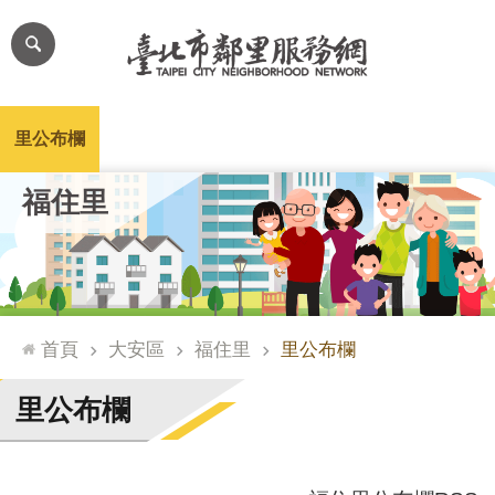
跳到主要內容區塊
進
階
搜
尋
里公布欄
里長簡介
里基本資料
本里特色
里活動花絮
網
福住里
站
導
覽
台
北
首頁
大安區
福住里
里公布欄
通
臺
里公布欄
北
市
政
府