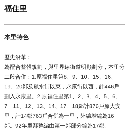
福住里
門
牌
整
合
檢
本里特色
索
系
統
歷史沿革：
文
為配合整體規劃，與里界線街道明顯劃分，本里分
化
二段合併：1.原福住里第8、9、10、15、16、
局
文
19、20鄰及麗水街以東，永康街以西，計446戶
化
資
劃入永康里。2.原福住里第1、2、3、4、5、6、
產
7、11、12、13、14、17、18鄰計876戶原大安
臺
里，計14鄰763戶合併為一里，陸續增編為16
北
市
鄰。92年里鄰整編由第一鄰部分編為17鄰。