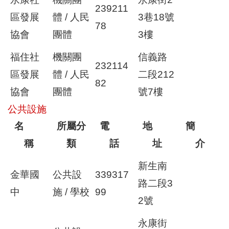
239211
區發展
體 / 人民
3巷18號
78
協會
團體
3樓
福住社
機關團
信義路
232114
區發展
體 / 人民
二段212
82
協會
團體
號7樓
公共設施
名
所屬分
電
地
簡
稱
類
話
址
介
新生南
金華國
公共設
339317
路二段3
中
施 / 學校
99
2號
永康街