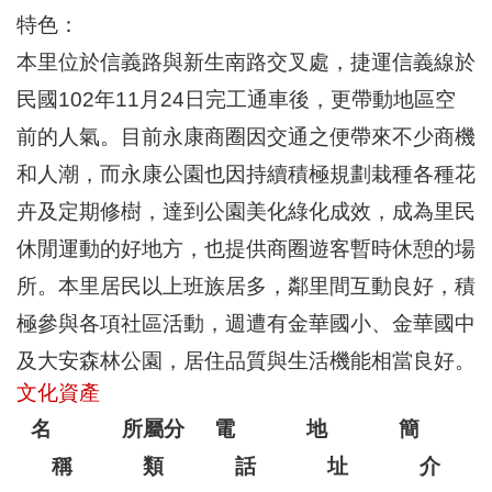
區
特色：
里
界
本里位於信義路與新生南路交叉處，捷運信義線於
說
民國102年11月24日完工通車後，更帶動地區空
臺
前的人氣。目前永康商圈因交通之便帶來不少商機
北
市
和人潮，而永康公園也因持續積極規劃栽種各種花
鄰
長
卉及定期修樹，達到公園美化綠化成效，成為里民
名
休閒運動的好地方，也提供商圈遊客暫時休憩的場
冊
所。本里居民以上班族居多，鄰里間互動良好，積
極參與各項社區活動，週遭有金華國小、金華國中
及大安森林公園，居住品質與生活機能相當良好。
文化資產
名
所屬分
電
地
簡
稱
類
話
址
介