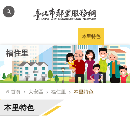
跳到主要內容區塊
進
階
搜
尋
里公布欄
里長簡介
里基本資料
本里特色
里活動花絮
網
福住里
站
導
覽
台
北
首頁
大安區
福住里
本里特色
通
臺
本里特色
北
市
政
府