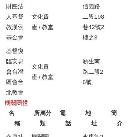
財團法
信義路
人基督
文化資
二段198
教漢侯
產 / 教堂
巷42號2
基金會
樓之3
基督復
臨安息
新生南
文化資
會台灣
路二段2
產 / 教堂
區會台
6號
北教會
機關團體
名
所屬分
電
地
簡
稱
類
話
址
介
永康社
機關團
永康街2