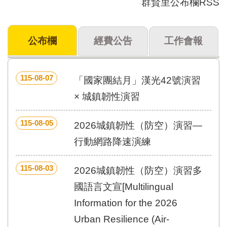
群賢里公布欄RSS
門
牌
公布欄
經費公告
工作會報
整
合
檢
索
115-08-07
「國家團結月」漢光42號演習
系
統
× 城鎮韌性演習
文
115-08-05
化
2026城鎮韌性（防空）演習—
局
行動網路降速演練
文
化
資
115-08-03
2026城鎮韌性（防空）演習多
產
國語言文宣[Multilingual
臺
Information for the 2026
北
市
Urban Resilience (Air-