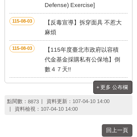
區
Defense) Exercise]
里
界
說
115-08-03
【反毒宣導】拆穿面具 不惹大
臺
麻煩
北
市
115-08-03
【115年度臺北市政府以容積
鄰
長
代金基金採購私有公保地】倒
名
數４７天!!
冊
更多 公布欄
點閱數：
資料更新：
107-04-10 14:00
8873
資料檢視：
107-04-10 14:00
回上一頁