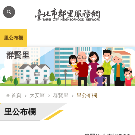
跳到主要內容區塊
進
階
搜
尋
里公布欄
里長簡介
里基本資料
本里特色
里活動花絮
網
群賢里
站
導
覽
台
北
首頁
大安區
群賢里
里公布欄
通
臺
里公布欄
北
市
政
府