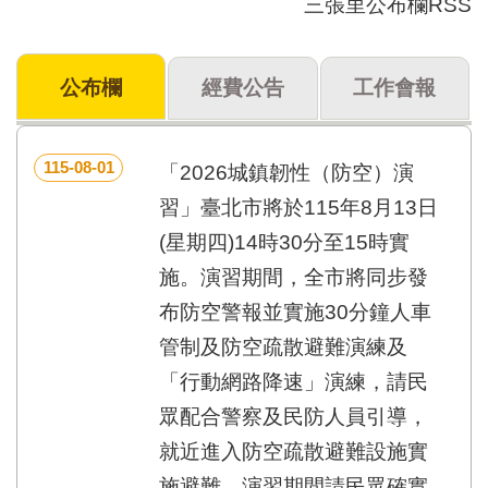
三張里公布欄RSS
門
牌
公布欄
經費公告
工作會報
整
合
檢
索
115-08-01
「2026城鎮韌性（防空）演
系
統
習」臺北市將於115年8月13日
(星期四)14時30分至15時實
文
化
施。演習期間，全市將同步發
局
布防空警報並實施30分鐘人車
文
化
管制及防空疏散避難演練及
資
「行動網路降速」演練，請民
產
眾配合警察及民防人員引導，
臺
北
就近進入防空疏散避難設施實
市
施避難。演習期間請民眾確實