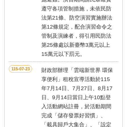
區
里
遵守各項管制措施，未依民防
界
法第21條、防空演習實施辦法
說
第12條規定，配合演習命令之
臺
北
管制及演練者，得引用民防法
市
第25條處以新臺幣3萬元以上
鄰
長
15萬元以下罰元。
名
冊
115-07-23
財政部辦理「雲端新世界 環保
享便利」租稅宣導活動於115
年7月14日、7月27日、8月17
日、9月14日當日上午10點登
入活動網站註冊，於活動期間
完成「儲存發票好習慣」、
「載具歸戶大集合」、「設定