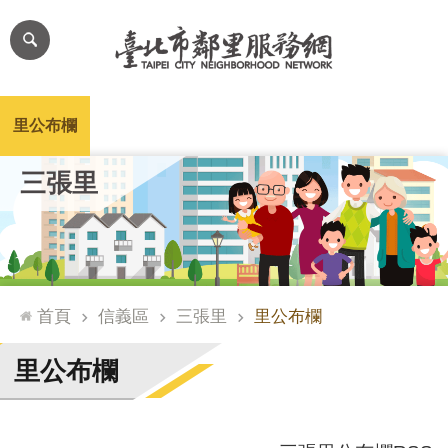
跳到主要內容區塊
進
階
搜
尋
里公布欄
里長簡介
里基本資料
本里特色
里活動花絮
網
三張里
站
導
覽
台
北
首頁
信義區
三張里
里公布欄
通
臺
里公布欄
北
市
政
府