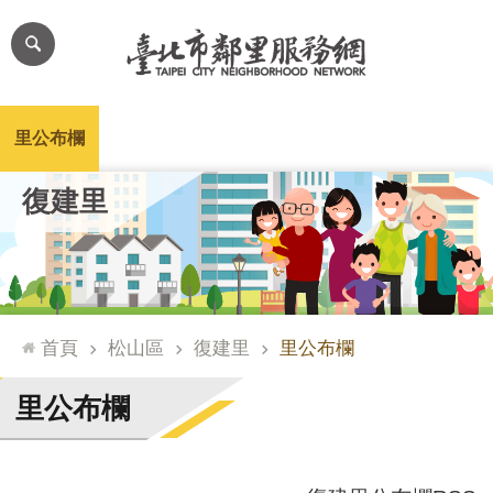
跳到主要內容區塊
進
階
搜
尋
里公布欄
里長簡介
里基本資料
本里特色
里活動花絮
網
復建里
站
導
覽
台
北
首頁
松山區
復建里
里公布欄
通
臺
里公布欄
北
市
政
府