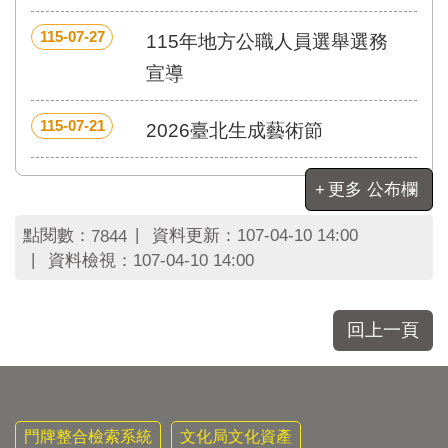
區
里
115-07-27
115年地方公職人員選舉選務
界
說
宣導
臺
北
115-07-21
2026臺北生成藝術節
市
鄰
長
更多 公布欄
名
冊
點閱數：
資料更新：
107-04-10 14:00
7844
資料檢視：
107-04-10 14:00
回上一頁
門牌整合檢索系統
文化局文化資產