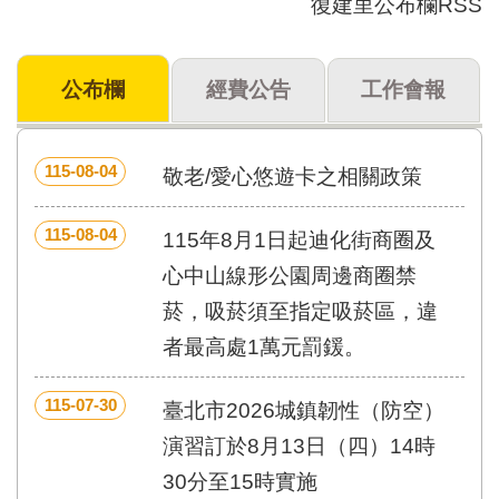
復建里公布欄RSS
門
牌
公布欄
經費公告
工作會報
整
合
檢
索
115-08-04
敬老/愛心悠遊卡之相關政策
系
統
115-08-04
115年8月1日起迪化街商圈及
文
化
心中山線形公園周邊商圈禁
局
菸，吸菸須至指定吸菸區，違
文
化
者最高處1萬元罰鍰。
資
產
115-07-30
臺北市2026城鎮韌性（防空）
臺
演習訂於8月13日（四）14時
北
市
30分至15時實施