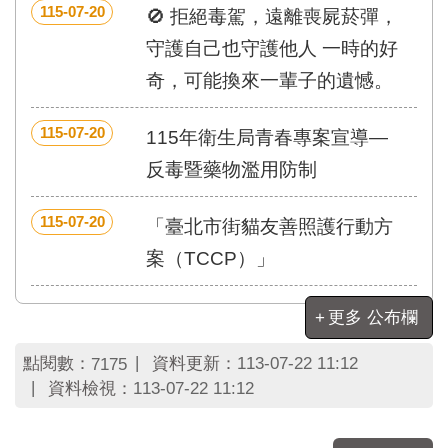
區
115-07-20
🚫 拒絕毒駕，遠離喪屍菸彈，
里
界
守護自己也守護他人 一時的好
說
奇，可能換來一輩子的遺憾。
臺
北
115-07-20
115年衛生局青春專案宣導—
市
鄰
反毒暨藥物濫用防制
長
名
115-07-20
「臺北市街貓友善照護行動方
冊
案（TCCP）」
更多 公布欄
點閱數：
資料更新：
113-07-22 11:12
7175
資料檢視：
113-07-22 11:12