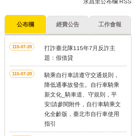
永昌里公布欄 RSS
門
牌
公布欄
經費公告
工作會報
整
合
檢
索
115-07-20
打詐臺北隊115年7月反詐主
系
統
題：假借貸
文
115-07-20
化
騎乘自行車請遵守交通規則，
局
降低通事故發生。自行車騎乘
文
化
新文化_騎車道、守規則，平
資
安!請參閱附件，自行車騎乘文
產
化全齡版，臺北市自行車使用
臺
指引
北
市