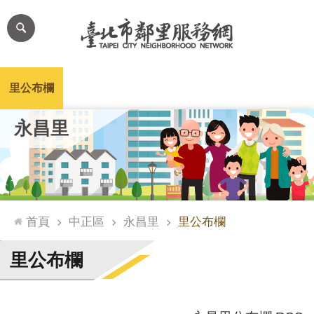
跳到主要內容區塊
進
階
搜
尋
里公布欄
里長簡介
里基本資料
本里特色
里活動花絮
網
永昌里
站
導
覽
台
北
首頁
中正區
永昌里
里公布欄
通
臺
里公布欄
北
市
政
府