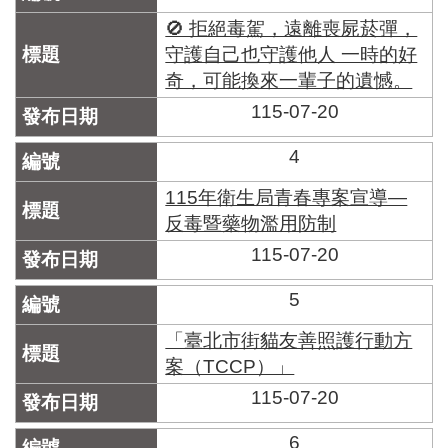
區
里
🚫 拒絕毒駕，遠離喪屍菸彈，
界
守護自己也守護他人 一時的好
說
奇，可能換來一輩子的遺憾。
臺
115-07-20
北
市
4
鄰
長
115年衛生局青春專案宣導—
名
反毒暨藥物濫用防制
冊
115-07-20
5
「臺北市街貓友善照護行動方
案（TCCP）」
115-07-20
6