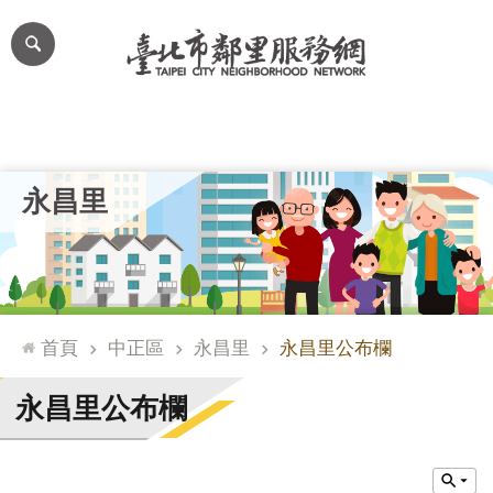
跳到主要內容區塊
進
階
搜
尋
里公布欄
里長簡介
里基本資料
本里特色
里活動花絮
網
永昌里
站
導
覽
台
北
首頁
中正區
永昌里
永昌里公布欄
通
臺
永昌里公布欄
北
市
政
府