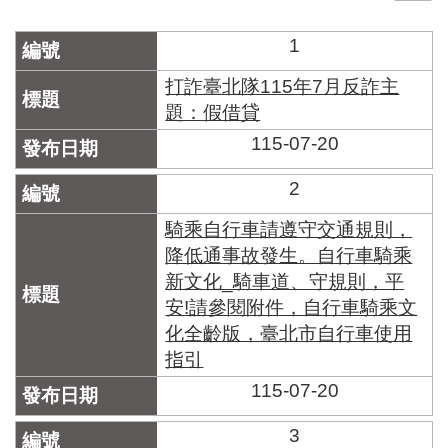
門
1
牌
整
打詐臺北隊115年7月反詐主
合
題：假借貸
檢
115-07-20
索
系
統
2
文
騎乘自行車請遵守交通規則，
化
降低通事故發生。自行車騎乘
局
新文化_騎車道、守規則，平
文
安!請參閱附件，自行車騎乘文
化
資
化全齡版，臺北市自行車使用
產
指引
臺
115-07-20
北
市
3