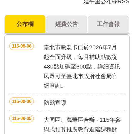
延平里公布欄RSS
門
牌
公布欄
經費公告
工作會報
整
合
檢
索
115-08-06
臺北市敬老卡已於2026年7月
系
統
起全面升級，每月補助點數從
480點加碼至600點，詳細資訊
文
化
民眾可至臺北市政府社會局官
局
網查詢。
文
化
資
115-08-06
防颱宣導
產
臺
115-08-05
大同區、萬華區合辦 - 115年參
北
市
與式預算推廣教育進階課程開