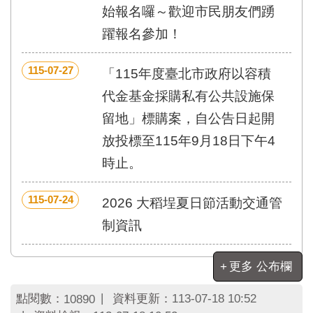
區
始報名囉～歡迎市民朋友們踴
里
界
躍報名參加！
說
115-07-27
臺
「115年度臺北市政府以容積
北
代金基金採購私有公共設施保
市
鄰
留地」標購案，自公告日起開
長
放投標至115年9月18日下午4
名
冊
時止。
115-07-24
2026 大稻埕夏日節活動交通管
制資訊
更多 公布欄
點閱數：
資料更新：
113-07-18 10:52
10890