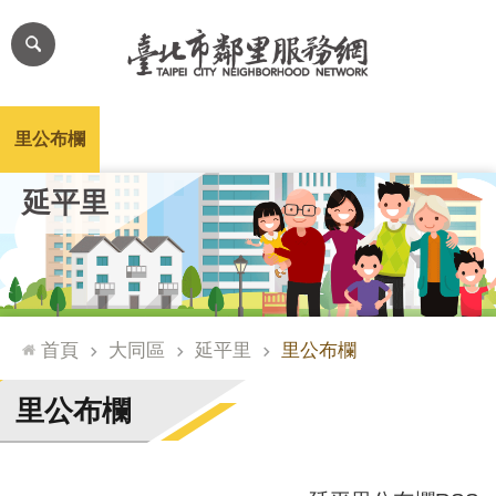
跳到主要內容區塊
進
階
搜
尋
里公布欄
里長簡介
里基本資料
本里特色
里活動花絮
網
延平里
站
導
覽
台
北
首頁
大同區
延平里
里公布欄
通
臺
里公布欄
北
市
政
府