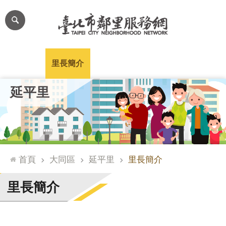
跳到主要內容區塊
進
階
搜
尋
里公布欄
里長簡介
里基本資料
本里特色
里活動花絮
網
延平里
站
導
覽
台
北
首頁
大同區
延平里
里長簡介
通
臺
里長簡介
北
市
政
府