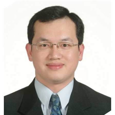
門
牌
整
合
檢
索
系
統
文
化
局
文
化
資
產
臺
北
市