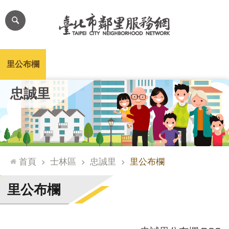
跳到主要內容區塊
進
階
搜
尋
里公布欄
里長簡介
里基本資料
本里特色
里活動花絮
網
忠誠里
站
導
覽
台
北
首頁
士林區
忠誠里
里公布欄
通
臺
里公布欄
北
市
政
府