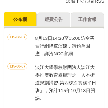
忠誠里公布欄 RSS
門
牌
公布欄
經費公告
工作會報
整
合
檢
索
115-08-07
8月13日14:30至15:00防空演
系
統
習行網降速演練，請預為因
應，詳洽NCC官網
文
化
局
115-08-07
淡江大學學校財團法人淡江大
文
化
學推廣教育處辦理之「人本街
資
道規劃講習-第四梯次實務平日
產
班」，預計115年10月13日開
臺
課。
北
市