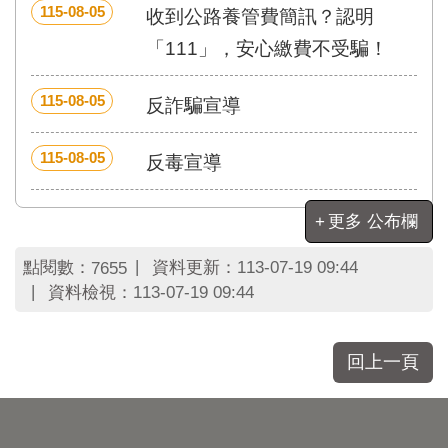
區
115-08-05
收到公路養管費簡訊？認明
里
界
「111」，安心繳費不受騙！
說
115-08-05
臺
反詐騙宣導
北
市
115-08-05
反毒宣導
鄰
長
名
更多 公布欄
冊
點閱數：
資料更新：
113-07-19 09:44
7655
資料檢視：
113-07-19 09:44
回上一頁