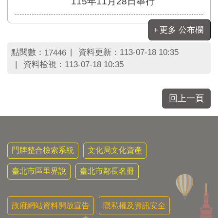
115年11月28日舉行
區
里
界
更多 公布欄
說
臺
點閱數：
資料更新：
113-07-18 10:35
17446
北
資料檢視：
113-07-18 10:35
市
鄰
長
回上一頁
名
冊
門牌整合檢索系統
文化局文化資產
臺北市區里界說
臺北市鄰長名冊
政府網站資料開放宣告
隱私權及資訊安全