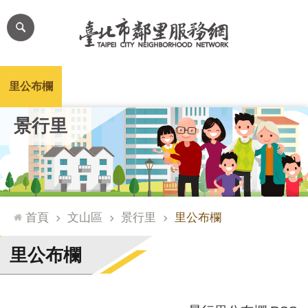
跳到主要內容區塊
進
階
搜
尋
里公布欄
里長簡介
里基本資料
本里特色
里活動花絮
網
景行里
站
導
覽
台
北
首頁
文山區
景行里
里公布欄
通
臺
里公布欄
北
市
政
府