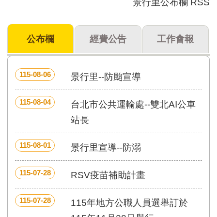
景行里公布欄 RSS
門
牌
公布欄
經費公告
工作會報
整
合
檢
索
115-08-06
景行里--防颱宣導
系
統
115-08-04
台北市公共運輸處--雙北AI公車
文
化
站長
局
文
115-08-01
景行里宣導--防溺
化
資
產
115-07-28
RSV疫苗補助計畫
臺
北
115-07-28
115年地方公職人員選舉訂於
市