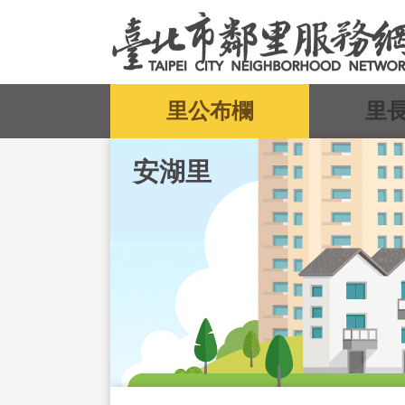
跳到主要內容區塊
:::
里公布欄
里
安湖里