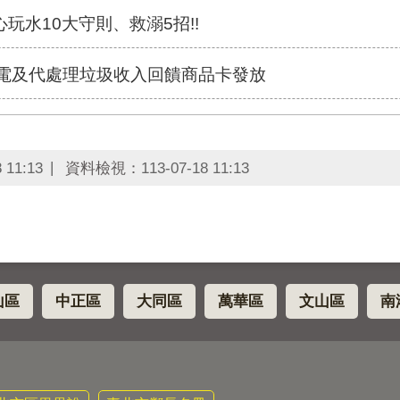
心玩水10大守則、救溺5招!!
售電及代處理垃圾收入回饋商品卡發放
 11:13
資料檢視：
113-07-18 11:13
山區
中正區
大同區
萬華區
文山區
南