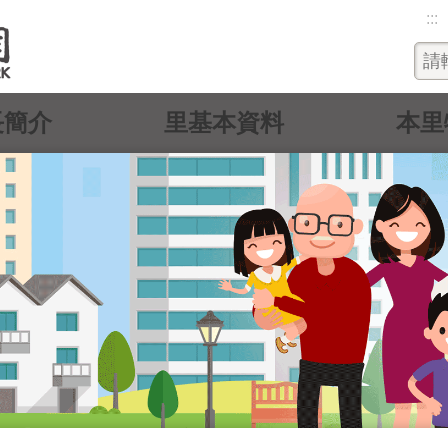
:::
長簡介
里基本資料
本里