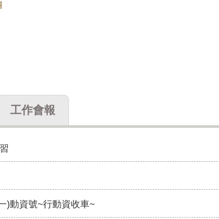
欄
工作會報
習
期一)動資號~行動資收車~