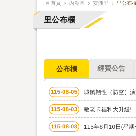
:::
首頁
內湖區
安湖里
里公布
里公布欄
經費公告
公布欄
115-08-05
城鎮韌性（防空）演
115-08-03
敬老卡福利大升級!
115-08-03
115年8月10日(星