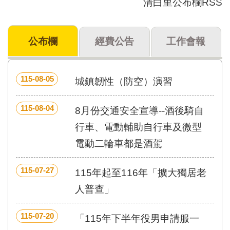
清白里公布欄RSS
門
牌
公布欄
經費公告
工作會報
整
合
檢
索
115-08-05
城鎮韌性（防空）演習
系
統
115-08-04
8月份交通安全宣導--酒後騎自
文
化
行車、電動輔助自行車及微型
局
電動二輪車都是酒駕
文
化
資
115-07-27
115年起至116年「擴大獨居老
產
人普查」
臺
北
115-07-20
「115年下半年役男申請服一
市