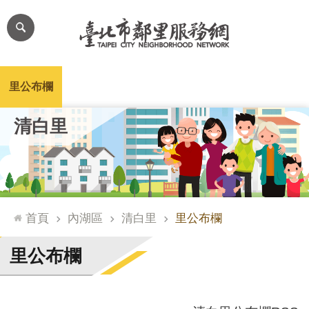
跳到主要內容區塊
進
階
搜
尋
里公布欄
里長簡介
里基本資料
本里特色
里活動花絮
網
清白里
站
導
覽
台
北
首頁
內湖區
清白里
里公布欄
通
臺
里公布欄
北
市
政
府