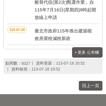
區
般替代役(第2次)甄選作業」自
里
115年7月16日(星期四)9時起開
界
說
放線上申請
臺
北
115-07-20
臺北市政府115年推出建築能
市
效房屋稅減稅新政
鄰
長
名
更多 公布欄
冊
點閱數：
資料更新：
113-07-18 10:52
9327
資料檢視：
113-07-18 10:52
回上一頁