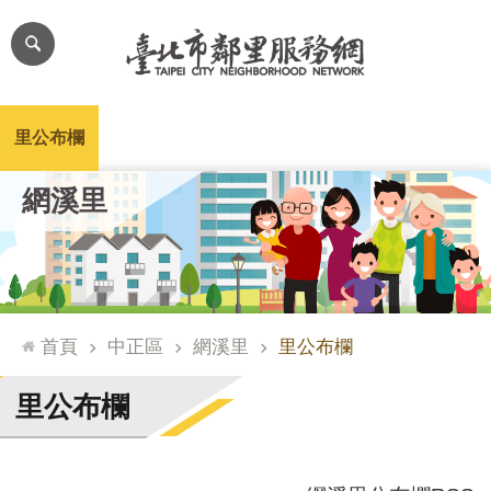
跳到主要內容區塊
進
階
搜
尋
里公布欄
里長簡介
里基本資料
本里特色
里活動花絮
網
網溪里
站
導
覽
台
北
首頁
中正區
網溪里
里公布欄
通
臺
里公布欄
北
市
政
府