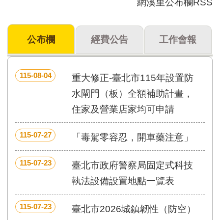
網溪里公布欄RSS
門
牌
公布欄
經費公告
工作會報
整
合
檢
索
115-08-04
重大修正-臺北市115年設置防
系
統
水閘門（板）全額補助計畫，
住家及營業店家均可申請
文
化
局
115-07-27
「毒駕零容忍，開車藥注意」
文
化
資
115-07-23
臺北市政府警察局固定式科技
產
執法設備設置地點一覽表
臺
北
115-07-23
臺北市2026城鎮韌性（防空）
市