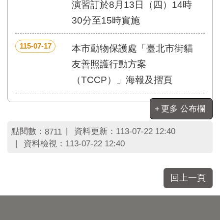
區
演習訂於8月13日（四）14時
里
30分至15時實施
界
說
115-07-17
本市動物保護處「臺北市街貓
臺
北
友善照護行動方案
市
（TCCP）」海報及摺頁
鄰
長
名
更多 公布欄
冊
點閱數：
資料更新：
113-07-22 12:40
8711
資料檢視：
113-07-22 12:40
回上一頁