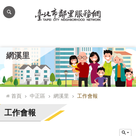
跳到主要內容區塊
進
階
搜
尋
里公布欄
里長簡介
里基本資料
本里特色
里活動花絮
網
網溪里
站
導
覽
台
北
首頁
中正區
網溪里
工作會報
通
臺
工作會報
北
市
政
府