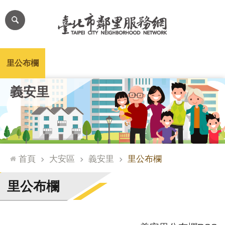
跳到主要內容區塊
進
階
搜
尋
里公布欄
里長簡介
里基本資料
本里特色
里活動花絮
網
義安里
站
導
覽
台
北
首頁
大安區
義安里
里公布欄
通
臺
里公布欄
北
市
政
府