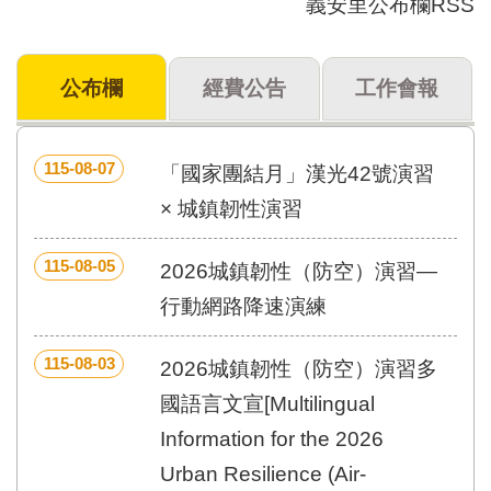
義安里公布欄RSS
門
牌
公布欄
經費公告
工作會報
整
合
檢
索
115-08-07
「國家團結月」漢光42號演習
系
統
× 城鎮韌性演習
文
115-08-05
化
2026城鎮韌性（防空）演習—
局
行動網路降速演練
文
化
資
115-08-03
2026城鎮韌性（防空）演習多
產
國語言文宣[Multilingual
臺
Information for the 2026
北
市
Urban Resilience (Air-