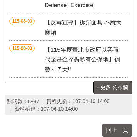
區
Defense) Exercise]
里
界
說
115-08-03
【反毒宣導】拆穿面具 不惹大
臺
麻煩
北
市
115-08-03
【115年度臺北市政府以容積
鄰
長
代金基金採購私有公保地】倒
名
數４７天!!
冊
更多 公布欄
點閱數：
資料更新：
107-04-10 14:00
6867
資料檢視：
107-04-10 14:00
回上一頁