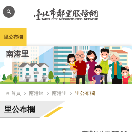
跳到主要內容區塊
進
階
搜
尋
里公布欄
里長簡介
里基本資料
本里特色
里活動花絮
網
南港里
站
導
覽
台
北
首頁
南港區
南港里
里公布欄
通
臺
里公布欄
北
市
政
府