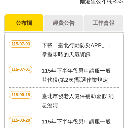
南港里公布欄RSS
門
牌
公布欄
經費公告
工作會報
整
合
檢
索
115-07-03
下載「臺北行動防災APP」，
系
統
掌握即時的天氣資訊
文
115-07-01
化
115年下半年役男申請服一般
局
替代役(第2次)甄選作業規定
文
化
資
115-06-15
臺北市發老人健保補助金假 消
產
息澄清
臺
北
115-03-20
115年下半年役男申請服一般
市