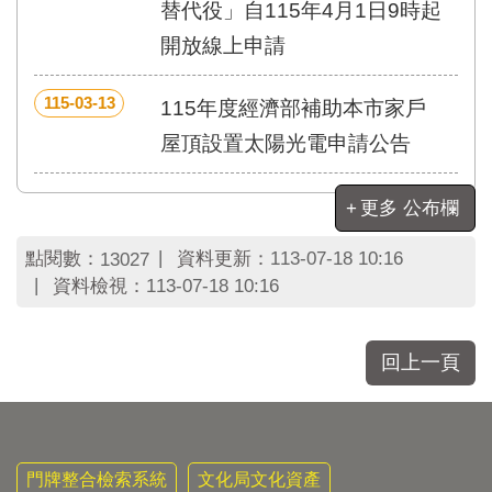
區
替代役」自115年4月1日9時起
里
開放線上申請
界
說
115-03-13
115年度經濟部補助本市家戶
臺
北
屋頂設置太陽光電申請公告
市
鄰
長
更多 公布欄
名
冊
點閱數：
資料更新：
113-07-18 10:16
13027
資料檢視：
113-07-18 10:16
回上一頁
門牌整合檢索系統
文化局文化資產