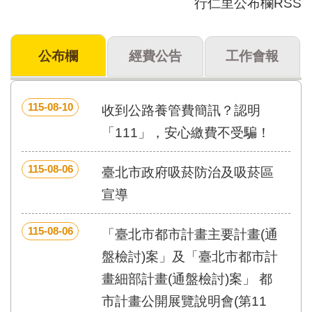
行仁里公布欄RSS
門
牌
公布欄
經費公告
工作會報
整
合
檢
索
115-08-10
收到公路養管費簡訊？認明
系
統
「111」，安心繳費不受騙！
文
115-08-06
化
臺北市政府吸菸防治及吸菸區
局
宣導
文
化
資
115-08-06
「臺北市都市計畫主要計畫(通
產
盤檢討)案」及「臺北市都市計
臺
畫細部計畫(通盤檢討)案」 都
北
市
市計畫公開展覽說明會(第11