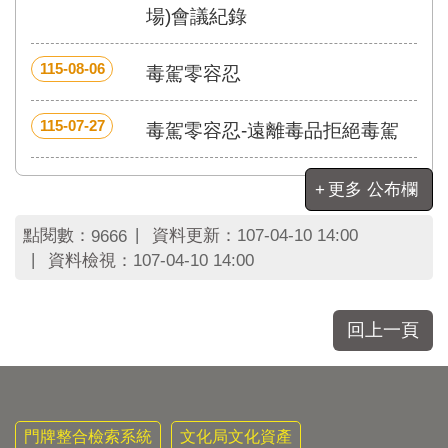
區
場)會議紀錄
里
界
說
115-08-06
毒駕零容忍
臺
北
115-07-27
毒駕零容忍-遠離毒品拒絕毒駕
市
鄰
長
更多 公布欄
名
冊
點閱數：
資料更新：
107-04-10 14:00
9666
資料檢視：
107-04-10 14:00
回上一頁
門牌整合檢索系統
文化局文化資產