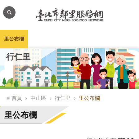
跳到主要內容區塊
進
階
搜
尋
里公布欄
里長簡介
里基本資料
本里特色
里活動花絮
網
行仁里
站
導
覽
台
北
首頁
中山區
行仁里
里公布欄
通
臺
里公布欄
北
市
政
府